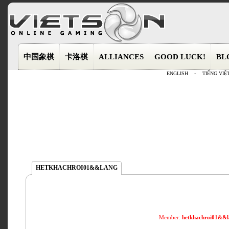
中国象棋
卡洛棋
ALLIANCES
GOOD LUCK!
BL
ENGLISH
-
TIẾNG VIỆ
HETKHACHROI01&&LANG
Member:
hetkhachroi01&&l