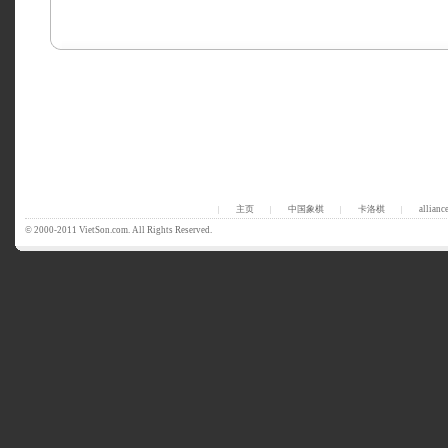
主页
中国象棋
卡洛棋
allianc
|
|
|
|
© 2000-2011 VietSon.com. All Rights Reserved.