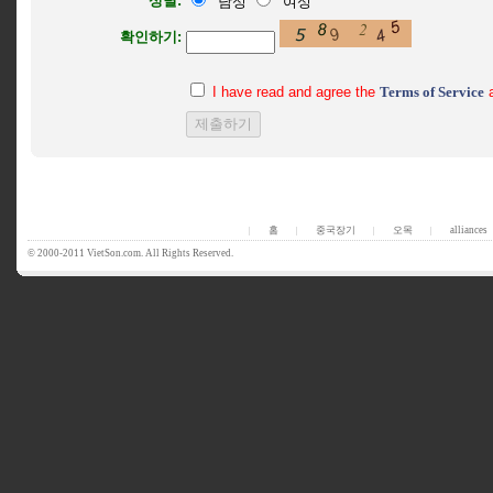
성별:
남성
여성
확인하기:
I have read and agree the
Terms of Service
홈
중국장기
오목
alliances
|
|
|
|
© 2000-2011 VietSon.com. All Rights Reserved.